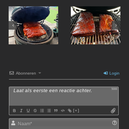
Koreaanse Pulled Pork
Abonneren
Login
5000
[+]
Naam