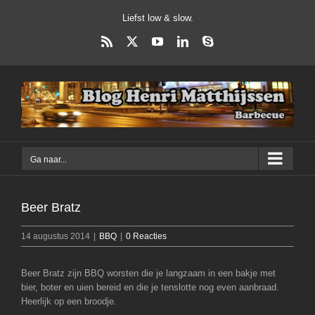
Ga
Liefst low & slow.
naar
inhoud
Rss
X
YouTube
LinkedIn
Skype
Ga naar...
Beer Bratz
14 augustus 2014
|
BBQ
|
0 Reacties
Beer Bratz zijn BBQ worsten die je langzaam in een bakje met
bier, boter en uien bereid en die je tenslotte nog even aanbraad.
Heerlijk op een broodje.