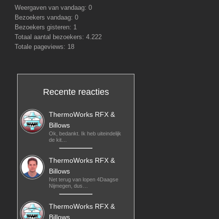
Weergaven van vandaag:
0
Bezoekers vandaag:
0
Bezoekers gisteren:
1
Totaal aantal bezoekers:
4.222
Totale pageviews:
18
Recente reacties
ThermoWorks RFX &
Billows
Ok, bedankt. Ik heb uiteindelijk
de kit…
ThermoWorks RFX &
Billows
Net terug van lopen 4Daagse
Nijmegen, dus…
ThermoWorks RFX &
Billows