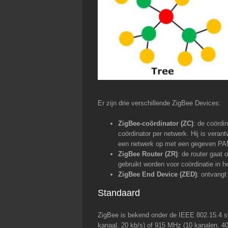
Er zijn drie verschillende ZigBee Devices:
ZigBee-coördinator (ZC)
: de coördi
coördinator per netwerk. Hij is veran
een netwerk op met een gegeven PAN-
ZigBee Router (ZR)
: de router gaat
gebruikt worden voor coördinatie in h
ZigBee End Device (ZED)
: ontvangt
Standaard
ZigBee is bekend onder de IEEE 802.15.4 s
kanaal, 20 kb/s) of 915 MHz (10 kanalen, 40 