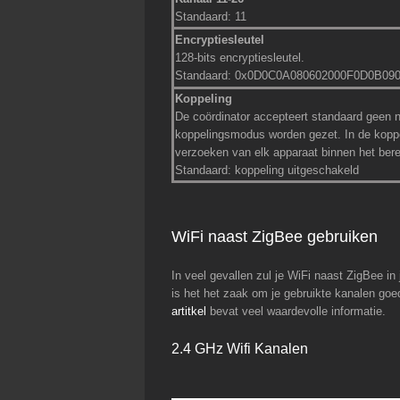
Standaard: 11
Encryptiesleutel
128-bits encryptiesleutel.
Standaard: 0x0D0C0A080602000F0D0B09
Koppeling
De coördinator accepteert standaard geen n
koppelingsmodus worden gezet. In de koppe
verzoeken van elk apparaat binnen het bere
Standaard: koppeling uitgeschakeld
WiFi naast ZigBee gebruiken
In veel gevallen zul je WiFi naast ZigBee i
is het het zaak om je gebruikte kanalen go
artitkel
bevat veel waardevolle informatie.
2.4 GHz Wifi Kanalen