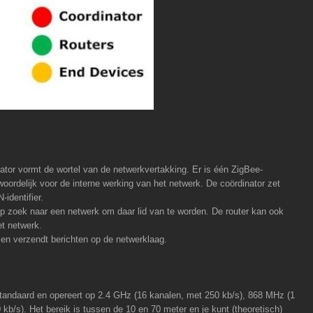
nator vormt de wortel van de netwerkvertakking. Er is één ZigBee-
twoordelijk voor de interne werking van het netwerk. De coördinator zet
identifier.
 op zoek naar een netwerk om daar lid van te worden. De router kan ook
et netwerk.
 en verzendt berichten op de netwerklaag.
tandaard en opereert op 2.4 GHz (16 kanalen, met 250 kb/s), 868 MHz (1
kb/s). Het bereik is tussen de 10 en 70 meter en je kunt (theoretisch)