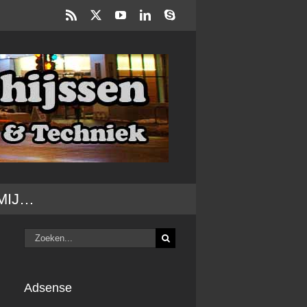
Rss
X
YouTube
LinkedIn
Skype
MIJ…
Zoeken
naar:
Adsense