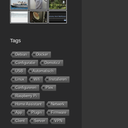
Tags
Debian
Docker
Configuratie
Domoticz
USB
Automatisch
Linux
Wifi
Installeren
Configureren
Plex
Raspberry Pi
Home Assistant
Netwerk
App
Plugin
Firmware
Client
Server
VPN