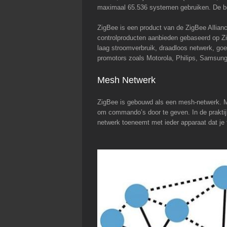
maximaal 65.536 systemen gebruiken. De be
ZigBee is een product van de ZigBee Allianc
controlproducten aanbieden gebaseerd op Z
laag stroomverbruik, draadloos netwerk, goed
promotors zoals Motorola, Philips, Samsun
Mesh Netwerk
ZigBee is gebouwd als een mesh-netwerk. M
om commando’s door te geven. In de praktijk
netwerk toeneemt met ieder apparaat dat je 