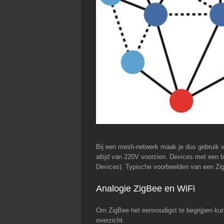
Bij een mesh-netwerk maak je dus gebruik v
altijd van 220V voorzien. Devices met een ba
Devices). Typische voorbeelden van een Zig
Analogie ZigBee en WiFi
Om ZigBee het eenvoudigst te begrijpen ku
overzicht.