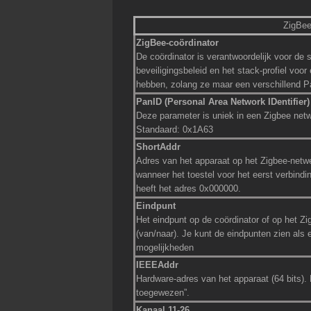
ZigBee
ZigBee-coördinator
De coördinator is verantwoordelijk voor de 
beveiligingsbeleid en het stack-profiel voo
hebben, zolang ze maar een verschillend P
PanID (Personal Area Network IDentifier)
Deze parameter is uniek in een Zigbee netw
Standaard: 0x1A63
ShortAddr
Adres van het apparaat op het Zigbee-netwe
wanneer het toestel voor het eerst verbindi
heeft het adres 0x000000.
Eindpunt
Het eindpunt op de coördinator of op het Zi
(van/naar). Je kunt de eindpunten zien als 
mogelijkheden
IEEEAddr
Hardware-adres van het apparaat (64 bits). D
toegewezen”.
Kanaal 11-26