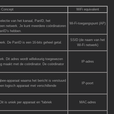
 Concept
WiFi equivalent
selectie van het kanaal, PanID, het
Wi-Fi-toegangspunt (AP)
r een netwerk. Je kunt meerdere coördinatoren
anID’s hebben.
SSID (de naam van het
erk. De PanID is een 16-bits geheel getal.
Wi-Fi netwerk)
rk. Dit adres wordt willekeurig toegewezen
IP-adres
ng maakt met de coördinator. De coördinator
gbee-apparaat waarna het bericht is verstuurd
IP-poort
een logisch apparaat met verschillende
it is uniek per apparaat en “fabriek
MAC-adres