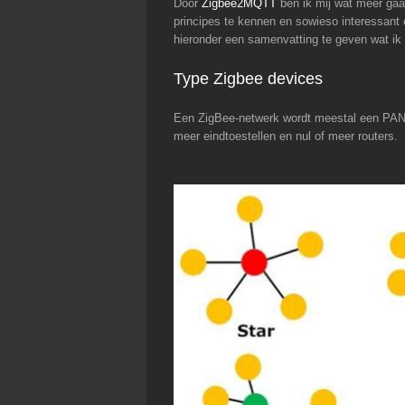
Door
Zigbee2MQTT
ben ik mij wat meer gaan
principes te kennen en sowieso interessant 
hieronder een samenvatting te geven wat ik 
Type Zigbee devices
Een ZigBee-netwerk wordt meestal een PAN 
meer eindtoestellen en nul of meer routers.