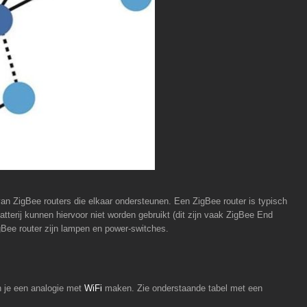
an ZigBee routers die elkaar ondersteunen. Een ZigBee router is typisch
tterij kunnen hiervoor niet worden gebruikt (dit zijn vaak ZigBee End
Bee router zijn lampen en power-switches.
n je een analogie met
WiFi
maken. Zie onderstaande tabel met een