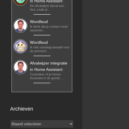
in Home Assistant
De afvalwijzer bevat een
fout, zoals je…
Wordfeud
Ik denk dat je contact moet
opnemen…
Wordfeud
Ik heb vandaag betaald voor
de premium…
Afvalwijzer integratie
in Home Assistant
Controleer of je Home-
Assistant in de goede…
Archieven
Archieven