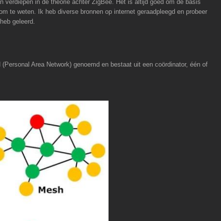
 verdiepen in de theorie achter ZigBee. Het is altijd goed om de basis
om te weten. Ik heb diverse bronnen op internet geraadpleegd en probeer
heb geleerd.
(Personal Area Network) genoemd en bestaat uit een coördinator, één of