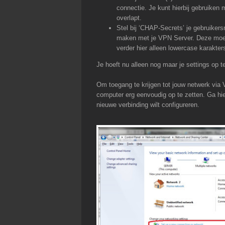
connectie. Je kunt hierbij gebruiken
overlapt.
Stel bij ‘CHAP-Secrets’ je gebruiker
maken met je VPN Server. Deze moete
verder hier alleen lowercase karakter
Je hoeft nu alleen nog maar je settings op te
Om toegang te krijgen tot jouw netwerk vi
computer erg eenvoudig op te zetten. Ga hie
nieuwe verbinding wilt configureren.