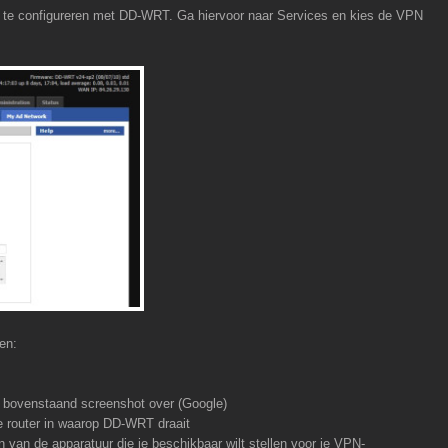
 te configureren met DD-WRT. Ga hiervoor naar Services en kies de VPN
en:
bovenstaand screenshot over (Google)
 je router in waarop DD-WRT draait
 in van de apparatuur die je beschikbaar wilt stellen voor je VPN-