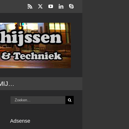
Rss
X
YouTube
LinkedIn
Skype
MIJ…
Zoeken
naar:
Adsense