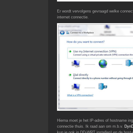
Er wordt vervolgens gevraagd welke connectie
internet connectie.
Hierna moet je het IP-adres of hostname inge
connectie thuis. Ik raad aan om m.b.v.
Dyn
kun je ook in DD-WRT instellen) en de host