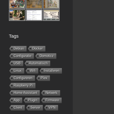
Tags
Debian
Docker
Configuratie
Domoticz
USB
Automatisch
Linux
Wifi
Installeren
Configureren
Plex
Raspberry Pi
Home Assistant
Netwerk
App
Plugin
Firmware
Client
Server
VPN