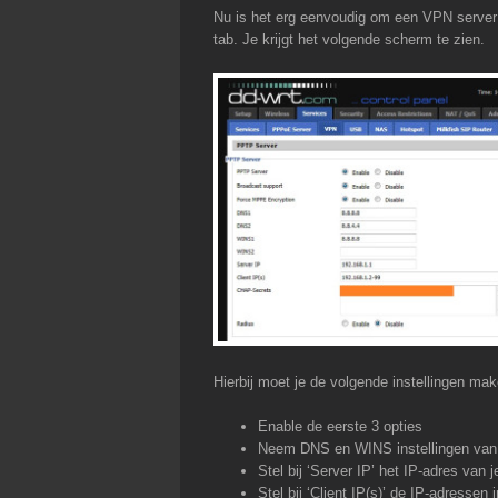
Nu is het erg eenvoudig om een VPN server
tab. Je krijgt het volgende scherm te zien.
Hierbij moet je de volgende instellingen mak
Enable de eerste 3 opties
Neem DNS en WINS instellingen van 
Stel bij ‘Server IP’ het IP-adres van
Stel bij ‘Client IP(s)’ de IP-adressen