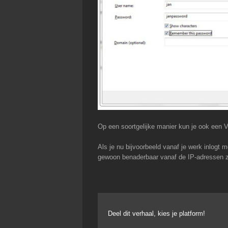
Op een soortgelijke manier kun je ook een V
Als je nu bijvoorbeeld vanaf je werk inlogt 
gewoon benaderbaar vanaf de IP-adressen zo
Deel dit verhaal, kies je platform!