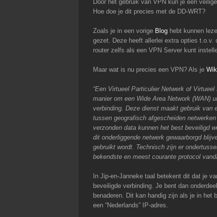
Door het gebruik van VPN kun je een veilige 
Hoe doe je dit precies met de DD-WRT?
Zoals je in een vorige
Blog
hebt kunnen lezen
gezet. Deze heeft allerlei extra opties t.o.v.
router zelfs als een VPN Server kunt instell
Maar wat is nu precies een VPN? Als je
Wik
“Een Virtueel Particulier Netwerk of Virtuee
manier om een Wide Area Network (WAN) uit
verbinding. Deze dienst maakt gebruik van e
tussen geografisch afgescheiden netwerken 
verzonden data kunnen het best beveiligd wor
dit onderliggende netwerk gewaarborgd blijv
gebruikt wordt. Technisch zijn er ondertuss
bekendste en meest courante protocol vand
In Jip-en-Janneke taal betekent dit dat je v
beveiligde verbinding. Je bent dan onderdeel
benaderen. Dit kan handig zijn als je in he
een “Nederlands” IP-adres.