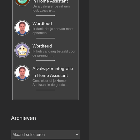
in Home Assistant
De afvalwijzer bevat een
fout, zoals je…
Wordfeud
Ik denk dat je contact moet
opnemen…
Wordfeud
Ik heb vandaag betaald voor
de premium…
Afvalwijzer integratie
in Home Assistant
Controleer of je Home-
Assistant in de goede…
Archieven
Archieven