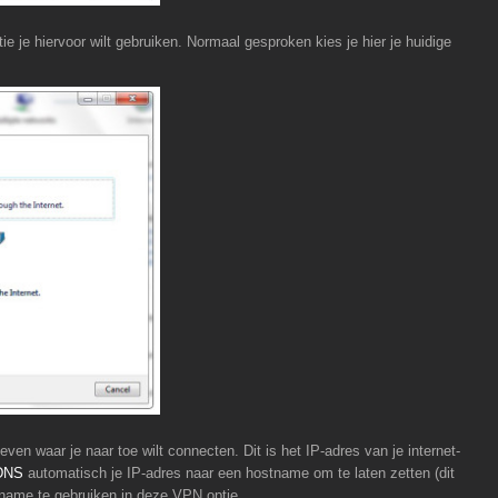
 je hiervoor wilt gebruiken. Normaal gesproken kies je hier je huidige
ven waar je naar toe wilt connecten. Dit is het IP-adres van je internet-
DNS
automatisch je IP-adres naar een hostname om te laten zetten (dit
-name te gebruiken in deze VPN optie.