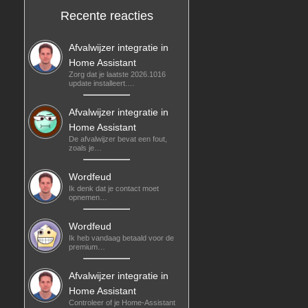
Recente reacties
Afvalwijzer integratie in
Home Assistant
Zorg dat je laatste 2026.1016
update installeert.…
Afvalwijzer integratie in
Home Assistant
De afvalwijzer bevat een fout,
zoals je…
Wordfeud
Ik denk dat je contact moet
opnemen…
Wordfeud
Ik heb vandaag betaald voor de
premium…
Afvalwijzer integratie in
Home Assistant
Controleer of je Home-Assistant