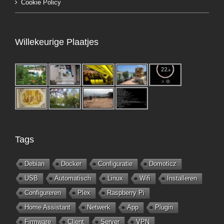
Cookie Policy
Willekeurige Plaatjes
Tags
Debian
Docker
Configuratie
Domoticz
USB
Automatisch
Linux
Wifi
Installeren
Configureren
Plex
Raspberry Pi
Home Assistant
Netwerk
App
Plugin
Firmware
Client
Server
VPN