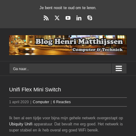
Ga
Je bent nooit te oud om te leren.
naar
inhoud
Rss
X
YouTube
LinkedIn
Skype
Ga naar...
Unifi Flex Mini Switch
1 april 2020
|
Computer
|
6 Reacties
Ik ben al een tijdje voor bijna mijn gehele netwerk overgestapt op
Ubiquity Unifi
apparatuur. Dat bevalt me erg goed. Het netwerk is
super stabiel en ik heb overal erg goed WiFi bereik.