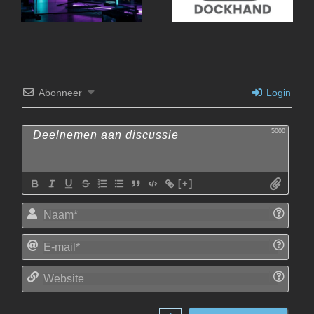
Abonneer
Login
5000
[+]
Naam
E-
mail*
Websi