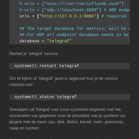
# urls = ["unix:///var/run/influxdb.sock"]
# urls = ["udp://localhost:8089"] # UDP endpoint
  urls = 
[
"http://127.0.0.1:8086"
]
# required
## The target database for metrics; will be crea
## For UDP url endpoint database needs to be con
  database = 
"telegraf"
Restart je ’telegraf’ service:
systemctl restart telegraf
Om te kijken of ’telegraf’ goed is opgestart kun je de service
checken met:
systemctl status telegraf
Standaard zal Telegraf voor Linux-systemen beginnen met het
verzamelen van gegevens over de prestaties van je systeem via
plugins met de naam cpu, disk, diskio, kernel, mem, processes,
swap en system.