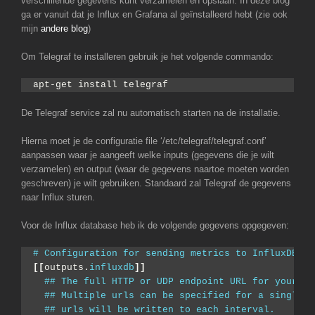
verschillende gegevens kunt verzamelen en opslaan. In deze blog
ga er vanuit dat je Influx en Grafana al geïnstalleerd hebt (zie ook
mijn
andere blog
)
Om Telegraf te installeren gebruik je het volgende commando:
apt-get install telegraf
De Telegraf service zal nu automatisch starten na de installatie.
Hierna moet je de configuratie file ‘/etc/telegraf/telegraf.conf’
aanpassen waar je aangeeft welke inputs (gegevens die je wilt
verzamelen) en output (waar de gegevens naartoe moeten worden
geschreven) je wilt gebruiken. Standaard zal Telegraf de gegevens
naar Influx sturen.
Voor de Influx database heb ik de volgende gegevens opgegeven:
# Configuration for sending metrics to InfluxDB
[[
outputs.
influxdb
]]
## The full HTTP or UDP endpoint URL for your In
## Multiple urls can be specified for a single c
## urls will be written to each interval.