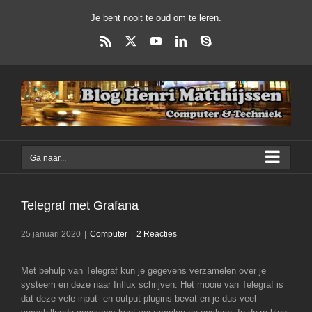
Ga
Je bent nooit te oud om te leren.
naar
inhoud
Rss
X
YouTube
LinkedIn
Skype
Ga naar...
Telegraf met Grafana
25 januari 2020
|
Computer
|
2 Reacties
Met behulp van Telegraf kun je gegevens verzamelen over je
systeem en deze naar Influx schrijven. Het mooie van Telegraf is
dat deze vele input- en output plugins bevat en je dus veel