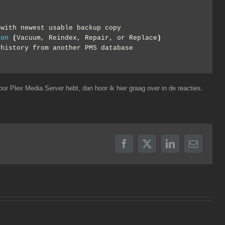
 with newest usable backup copy
ion
(
Vacuum, Reindex, Repair, or Replace
)
 history from another PMS database
oor Plex Media Server hebt, dan hoor ik hier graag over in de reacties.
Facebook
X
LinkedIn
E-
mail