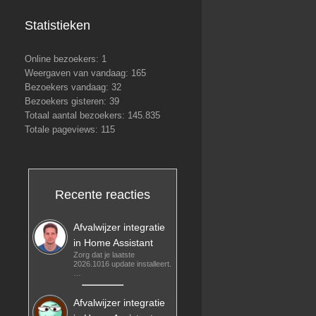
Statistieken
Online bezoekers:
1
Weergaven van vandaag:
165
Bezoekers vandaag:
32
Bezoekers gisteren:
39
Totaal aantal bezoekers:
145.835
Totale pageviews:
115
Recente reacties
Afvalwijzer integratie
in Home Assistant
Zorg dat je laatste
2026.1016 update installeert.
…
Afvalwijzer integratie