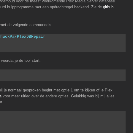
onderhoud voor de meest voorkomende Plex Media Server database
uurd hulpprogramma met een opdrachtregel backend. Zie de
github
.
ig met de volgende commando’s:
ChuckPa/PlexDBRepair
oordat je de tool start:
r
ij je normaal gesproken begint met optie 1 om te kijken of je Plex
a
voor meer uitleg over de andere opties. Gelukkig was bij mij alles
t.