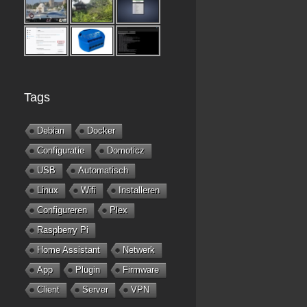
Tags
Debian
Docker
Configuratie
Domoticz
USB
Automatisch
Linux
Wifi
Installeren
Configureren
Plex
Raspberry Pi
Home Assistant
Netwerk
App
Plugin
Firmware
Client
Server
VPN