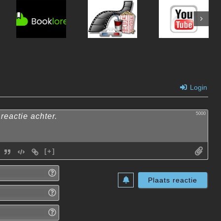
Dockhand
BookLore
Boxarr
Login
5000
[+]
Naam*
E-
mail*
Website