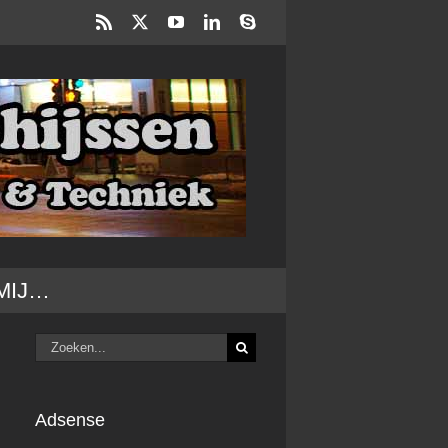
Rss
X
YouTube
LinkedIn
Skype
MIJ…
Zoeken
naar:
Adsense