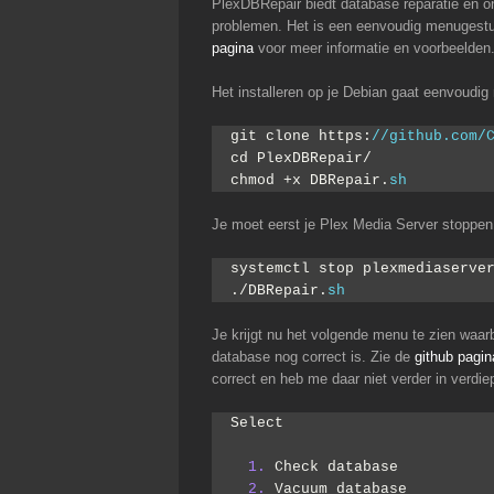
PlexDBRepair biedt database reparatie en 
problemen. Het is een eenvoudig menugest
pagina
voor meer informatie en voorbeelden
Het installeren op je Debian gaat eenvoud
git clone https:
//github.com/
cd PlexDBRepair/
chmod +x DBRepair.
sh
Je moet eerst je Plex Media Server stoppen v
systemctl stop plexmediaserve
./DBRepair.
sh
Je krijgt nu het volgende menu te zien waarb
database nog correct is. Zie de
github pagin
correct en heb me daar niet verder in verdiep
Select
1.
 Check database
2.
 Vacuum database