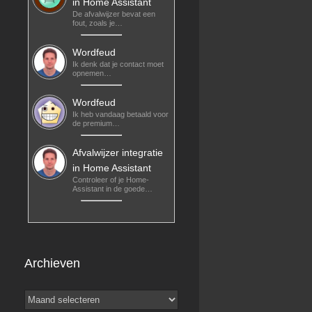
in Home Assistant
De afvalwijzer bevat een
fout, zoals je…
OpenVPN
Docker Tips
Youtarr
UI met
Ho
& Tricks
Wordfeud
Docker
Ik denk dat je contact moet
opnemen…
Wordfeud
Ik heb vandaag betaald voor
de premium…
Afvalwijzer integratie
in Home Assistant
Controleer of je Home-
Assistant in de goede…
Archieven
Archieven