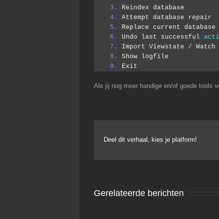
3.
 Reindex database
4.
 Attempt database repair
5.
 Replace current database
6.
 Undo last successful 
act
7.
 Import Viewstate / Watch
8.
 Show logfile
9.
 Exit
Als jij nog meer handige en/of goede tools v
Deel dit verhaal, kies je platform!
Gerelateerde berichten