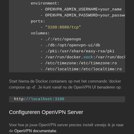
       environment:
           - OPENVPN_ADMIN_USERNAME=your_name
           - OPENVPN_ADMIN_PASSWORD=your_password
       ports:
           - 
"3100:8080/tcp"
       volumes:
           - ./:/etc/openvpn
           - ./db:/opt/openvpn-ui/db
           - ./pki:/usr/share/easy-rsa/pki
           - /var/run/docker.
sock
:/var/run/docker.
           - /etc/timezone:/etc/timezone:ro
           - /etc/localtime:/etc/localtime:ro
Start hierna de Docker containers op met het commando ‘docker
compose up -d’. Je kunt vanaf nu de OpenVPN UI benaderen op:
http:
//localhost:3100
Configureren OpenVPN Server
Voor hoe je jouw OpenVPN server precies instelt verwijs ik je naar
de
OpenVPN documentatie
.