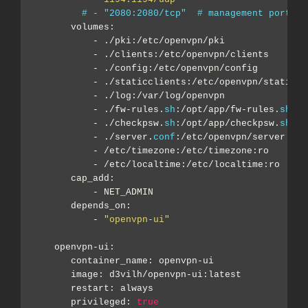
# - "2080:2080/tcp"  # management port. u
       volumes:
           - ./pki:/etc/openvpn/pki
           - ./clients:/etc/openvpn/clients
           - ./config:/etc/openvpn/config
           - ./staticclients:/etc/openvpn/staticcl
           - ./log:/var/log/openvpn
           - ./fw-rules.
sh
:/opt/app/fw-rules.
sh
           - ./checkpsw.
sh
:/opt/app/checkpsw.
sh
           - ./server.
conf
:/etc/openvpn/server.
con
           - /etc/timezone:/etc/timezone:ro
           - /etc/localtime:/etc/localtime:ro
       cap_add:
           - NET_ADMIN
       depends_on:
           - 
"openvpn-ui"
    openvpn-ui:
       container_name: openvpn-ui
       image: d3vilh/openvpn-ui:latest
       restart: always
       privileged: 
true