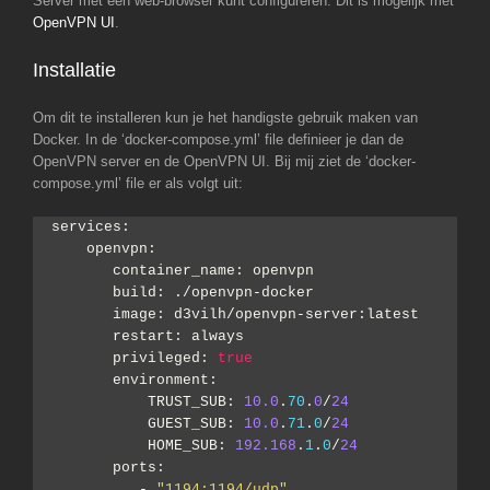
Server met een web-browser kunt configureren. Dit is mogelijk met
OpenVPN UI
.
Installatie
Om dit te installeren kun je het handigste gebruik maken van
Docker. In de ‘docker-compose.yml’ file definieer je dan de
OpenVPN server en de OpenVPN UI. Bij mij ziet de ‘docker-
compose.yml’ file er als volgt uit:
services:
    openvpn:
       container_name: openvpn
       build: ./openvpn-docker
       image: d3vilh/openvpn-server:latest
       restart: always
       privileged: 
true
       environment:
           TRUST_SUB: 
10.0
.
70
.
0
/
24
           GUEST_SUB: 
10.0
.
71
.
0
/
24
           HOME_SUB: 
192.168
.
1
.
0
/
24
       ports: 
          - 
"1194:1194/udp"