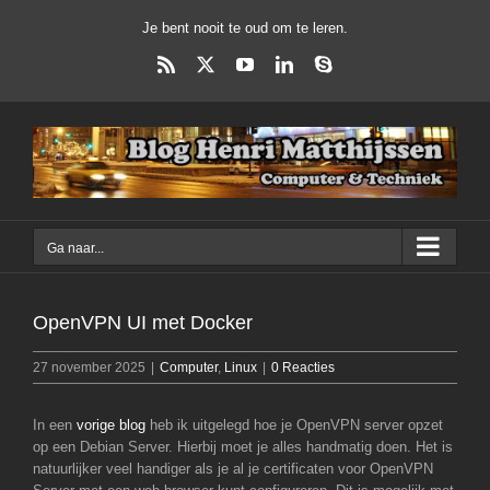
Ga
Je bent nooit te oud om te leren.
naar
inhoud
Rss
X
YouTube
LinkedIn
Skype
Ga naar...
OpenVPN UI met Docker
27 november 2025
|
Computer
,
Linux
|
0 Reacties
In een
vorige blog
heb ik uitgelegd hoe je OpenVPN server opzet
op een Debian Server. Hierbij moet je alles handmatig doen. Het is
natuurlijker veel handiger als je al je certificaten voor OpenVPN