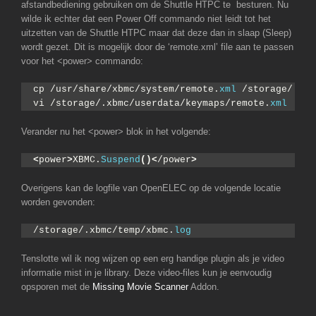
afstandbediening gebruiken om de Shuttle HTPC te besturen. Nu
wilde ik echter dat een Power Off commando niet leidt tot het
uitzetten van de Shuttle HTPC maar dat deze dan in slaap (Sleep)
wordt gezet. Dit is mogelijk door de ‘remote.xml’ file aan te passen
voor het <power> commando:
cp /usr/share/xbmc/system/remote.
xml
 /storage/.xbm
vi /storage/.xbmc/userdata/keymaps/remote.
xml
Verander nu het <power> blok in het volgende:
<
power
>
XBMC.
Suspend
()<
/power
>
Overigens kan de logfile van OpenELEC op de volgende locatie
worden gevonden:
/storage/.xbmc/temp/xbmc.
log
Tenslotte wil ik nog wijzen op een erg handige plugin als je video
informatie mist in je library. Deze video-files kun je eenvoudig
opsporen met de
Missing Movie Scanner
Addon.