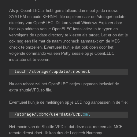
Als je OpenELEC al hebt geïnstalleerd dan moet je de nieuwe
SYSTEM en oude KERNEL file copiëren naar de /storage/.update
directory van OpenELEC. Dit kan vanuit Windows Explorer door
hier \<ip-address van je OpenELEC installatie> in te typen en
vervolgens de update directory te kiezen als target. Let er op dat je
ook nog een file met de naam .nocheck aanmaakt om de MD5
check te omzeilen. Eventueel kun je dat ook doen door het
volgende commando via een Putty sessie op je OpenELEC
installatie uit te voeren:
touch /storage/.update/.nocheck
Na een reboot zal het OpenELEC netjes upgraden inclusief de
extra shuttleVFD.so file.
Eventueel kun je de meldingen op je LCD nog aanpassen in de file:
/storage/.xbmc/userdata/LCD.
xml
Het mooie van de Shuttle VFD is dat deze ook meteen als MCE
remote dienst doet. Ik kan dus de Logitech Harmony