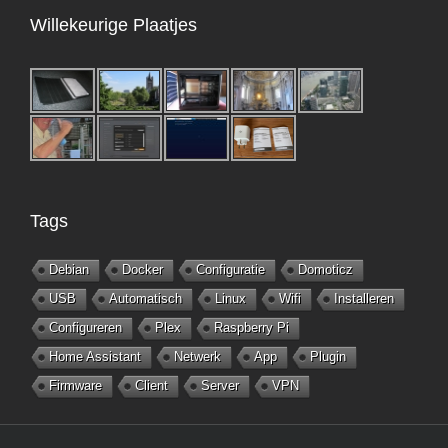
Willekeurige Plaatjes
Tags
Debian
Docker
Configuratie
Domoticz
USB
Automatisch
Linux
Wifi
Installeren
Configureren
Plex
Raspberry Pi
Home Assistant
Netwerk
App
Plugin
Firmware
Client
Server
VPN