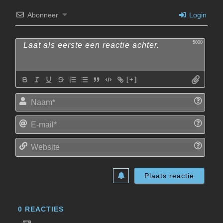
Abonneer
Login
5000
[+]
Naam
E-
mail*
Websi
0
REACTIES