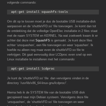
volgende commando:
apt-get install squashfs-tools
Om dit op te lossen moet je dus de bootable USB installatie-disk
aanpassen en de ‘shuttleVFD.so’ file toevoegen. Je komt dan tot
de ontdekking dat de volledige OpenElec installatie in 2 files staat
met de naam SYSTEM en KERNEL. Na wat zoekwerk kwam ik er
achter dat deze met
SquashFS
is gemaakt. Je kunt deze files
echter ‘unsquashen’, een file toevoegen en weer ‘squashen’. Ik
hoefde nu alleen nog maar even de shuttleVFD.so file te
verkrijgen. Dit gaat eenvoudig door LCDproc even snel op een
Linux installatie te installeren met het commando:
apt-get install lcdproc
Je kunt de ‘shuttleVFD.so’ file dan vervolgens vinden in de
directory ‘/usr/lib/x86_64-linux-gnu/lcdproc/’.
Hierna heb ik de SYSTEM file van de bootable USB disk
gecopieerd naar mijn Debian systeem. Vervolgens deze file
‘unsquashen’, de ‘shuttleVFD.so’ file toevoegen en weer