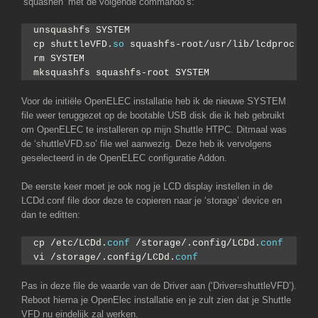
‘squashen’ met de volgende commando’s:
unsquashfs SYSTEM
cp shuttleVFD.
so
 squashfs-root/usr/lib/lcdproc
rm SYSTEM
mksquashfs squashfs-root SYSTEM
Voor de initiële OpenELEC installatie heb ik de nieuwe SYSTEM
file weer teruggezet op de bootable USB disk die ik heb gebruikt
om OpenELEC te installeren op mijn Shuttle HTPC. Ditmaal was
de ‘shuttleVFD.so’ file wel aanwezig. Deze heb ik vervolgens
geselecteerd in de OpenELEC configuratie Addon.
De eerste keer moet je ook nog je LCD display instellen in de
LCDd.conf file door deze te copieren naar je ‘storage’ device en
dan te editten:
cp /etc/LCDd.
conf
 /storage/.config/LCDd.
conf
vi /storage/.config/LCDd.
conf
Pas in deze file de waarde van de Driver aan (‘Driver=shuttleVFD’).
Reboot hierna je OpenElec installatie en je zult zien dat je Shuttle
VFD nu eindelijk zal werken.