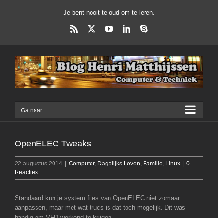
Ga
Je bent nooit te oud om te leren.
naar
inhoud
Rss
X
YouTube
LinkedIn
Skype
Ga naar...
OpenELEC Tweaks
22 augustus 2014
|
Computer
,
Dagelijks Leven
,
Familie
,
Linux
|
0
Reacties
Standaard kun je system files van OpenELEC niet zomaar
aanpassen, maar met wat trucs is dat toch mogelijk. Dit was
handig om VFD werkend te krijgen.