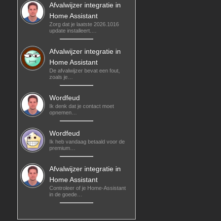
Afvalwijzer integratie in
Home Assistant
Zorg dat je laatste 2026.1016
update installeert.…
Afvalwijzer integratie in
Home Assistant
De afvalwijzer bevat een fout,
zoals je…
Wordfeud
Ik denk dat je contact moet
opnemen…
Wordfeud
Ik heb vandaag betaald voor de
premium…
Afvalwijzer integratie in
Home Assistant
Controleer of je Home-Assistant
in de goede…