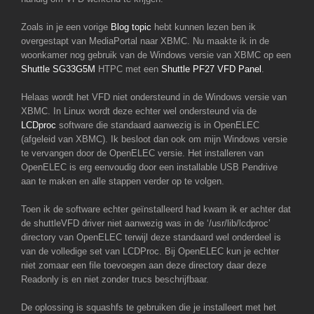
Zoals in je een vorige
Blog topic
hebt kunnen lezen ben ik
overgestapt van MediaPortal naar XBMC. Nu maakte ik in de
woonkamer nog gebruik van de Windows versie van XBMC op een
Shuttle SG33G5M
HTPC met een
Shuttle PF27 VFD Panel
.
Helaas wordt het VFD niet ondersteund in de Windows versie van
XBMC. In Linux wordt deze echter wel ondersteund via de
LCDproc
software die standaard aanwezig is in OpenELEC
(afgeleid van XBMC). Ik besloot dan ook om mijn Windows versie
te vervangen door de OpenELEC versie. Het installeren van
OpenELEC is erg eenvoudig door een installable USB Pendrive
aan te maken en alle stappen verder op te volgen.
Toen ik de software echter geïnstalleerd had kwam ik er achter dat
de shuttleVFD driver niet aanwezig was in de ‘/usr/lib/lcdproc’
directory van OpenELEC terwijl deze standaard wel onderdeel is
van de volledige set van LCDProc. Bij OpenELEC kun je echter
niet zomaar een file toevoegen aan deze directory daar deze
Readonly is en niet zonder trucs beschrijfbaar.
De oplossing is squashfs te gebruiken die je installeert met het