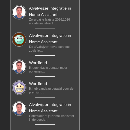
Afvalwijzer integratie in
Home Assistant
Zorg dat je laatste 2026.1016
update installeert.…
Afvalwijzer integratie in
Home Assistant
De afvalwijzer bevat een fout,
zoals je…
Wordfeud
Ik denk dat je contact moet
opnemen…
Wordfeud
Ik heb vandaag betaald voor de
premium…
Afvalwijzer integratie in
Home Assistant
Controleer of je Home-Assistant
in de goede…