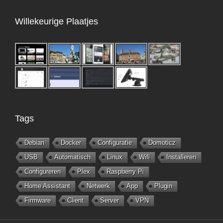
Willekeurige Plaatjes
Tags
Debian
Docker
Configuratie
Domoticz
USB
Automatisch
Linux
Wifi
Installeren
Configureren
Plex
Raspberry Pi
Home Assistant
Netwerk
App
Plugin
Firmware
Client
Server
VPN