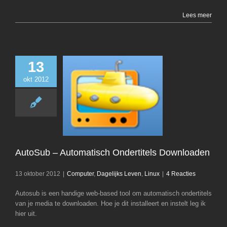
Lees meer
13
okt 2012
AutoSub – Auto
Ondertitels Dow
Computer
Dagelij
Linux
AutoSub – Automatisch Ondertitels Downloaden
13 oktober 2012
|
Computer
,
Dagelijks Leven
,
Linux
|
4 Reacties
Autosub is een handige web-based tool om automatisch ondertitels
van je media te downloaden. Hoe je dit installeert en instelt leg ik
hier uit.