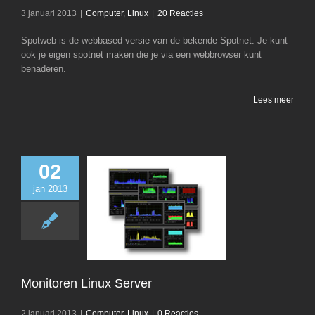
3 januari 2013
|
Computer
,
Linux
|
20 Reacties
Spotweb is de webbased versie van de bekende Spotnet. Je kunt
ook je eigen spotnet maken die je via een webbrowser kunt
benaderen.
Lees meer
02
jan 2013
Monitoren Linux
Computer
Li
Monitoren Linux Server
2 januari 2013
|
Computer
,
Linux
|
0 Reacties