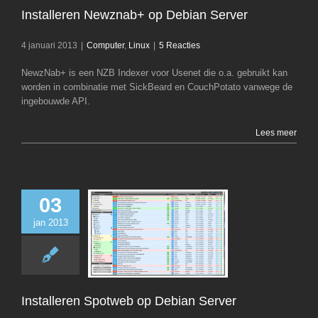
Installeren Newznab+ op Debian Server
4 januari 2013
|
Computer
,
Linux
|
5 Reacties
NewzNab+ is een NZB Indexer voor Usenet die o.a. gebruikt kan
worden in combinatie met SickBeard en CouchPotato vanwege de
ingebouwde API.
Lees meer
03
jan 2013
Installeren Spo
Debian Serv
Computer
Li
Installeren Spotweb op Debian Server