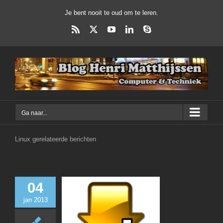
Ga
Je bent nooit te oud om te leren.
naar
inhoud
Rss
X
YouTube
LinkedIn
Skype
Ga naar...
Linux gerelateerde berichten
04
jan 2013
Installeren SABn