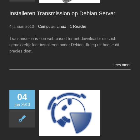
Installeren Transmission op Debian Server
4 januari 2013
|
Computer
,
Linux
|
1 Reactie
Transmission is een web-based torrent downloader die zich
gemakkelijk laat installeren onder Debian. Ik leg uit hoe je dit
precies doet.
Lees meer
04
jan 2013
Installeren Newz
Debian Serv
Computer
Li