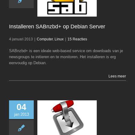
Debian Serv
Computer
Li
Installeren SABnzbd+ op Debian Server
4 januari 2013
|
Computer
,
Linux
|
15 Reacties
SABnzbd+ is een ideale web-based service om downloads van je
newsgroups te initieren en te monitoren. Het installeren is erg
eenvoudig op Debian.
Lees meer
04
jan 2013
Installeren Tran
op Debian Se
Computer
Li