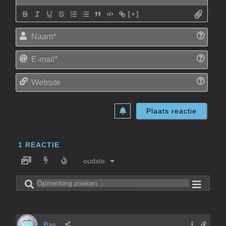
[+]
Naam
E-
mail*
Websi
1
REACTIE
oudste
Bas