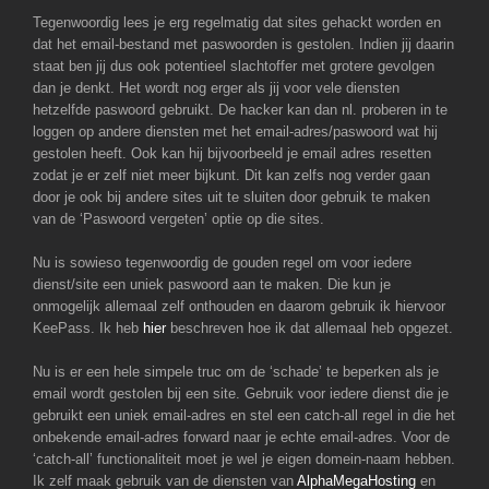
Tegenwoordig lees je erg regelmatig dat sites gehackt worden en
dat het email-bestand met paswoorden is gestolen. Indien jij daarin
staat ben jij dus ook potentieel slachtoffer met grotere gevolgen
dan je denkt. Het wordt nog erger als jij voor vele diensten
hetzelfde paswoord gebruikt. De hacker kan dan nl. proberen in te
loggen op andere diensten met het email-adres/paswoord wat hij
gestolen heeft. Ook kan hij bijvoorbeeld je email adres resetten
zodat je er zelf niet meer bijkunt. Dit kan zelfs nog verder gaan
door je ook bij andere sites uit te sluiten door gebruik te maken
van de ‘Paswoord vergeten’ optie op die sites.
Nu is sowieso tegenwoordig de gouden regel om voor iedere
dienst/site een uniek paswoord aan te maken. Die kun je
onmogelijk allemaal zelf onthouden en daarom gebruik ik hiervoor
KeePass. Ik heb
hier
beschreven hoe ik dat allemaal heb opgezet.
Nu is er een hele simpele truc om de ‘schade’ te beperken als je
email wordt gestolen bij een site. Gebruik voor iedere dienst die je
gebruikt een uniek email-adres en stel een catch-all regel in die het
onbekende email-adres forward naar je echte email-adres. Voor de
‘catch-all’ functionaliteit moet je wel je eigen domein-naam hebben.
Ik zelf maak gebruik van de diensten van
AlphaMegaHosting
en