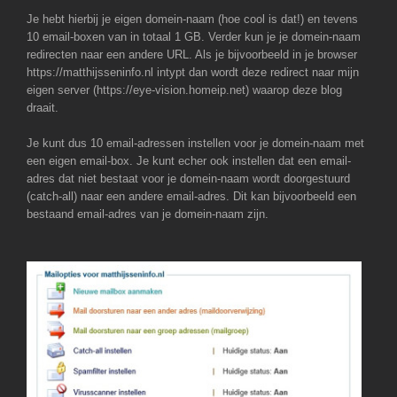
Je hebt hierbij je eigen domein-naam (hoe cool is dat!) en tevens
10 email-boxen van in totaal 1 GB. Verder kun je je domein-naam
redirecten naar een andere URL. Als je bijvoorbeeld in je browser
https://matthijsseninfo.nl intypt dan wordt deze redirect naar mijn
eigen server (https://eye-vision.homeip.net) waarop deze blog
draait.
Je kunt dus 10 email-adressen instellen voor je domein-naam met
een eigen email-box. Je kunt echer ook instellen dat een email-
adres dat niet bestaat voor je domein-naam wordt doorgestuurd
(catch-all) naar een andere email-adres. Dit kan bijvoorbeeld een
bestaand email-adres van je domein-naam zijn.