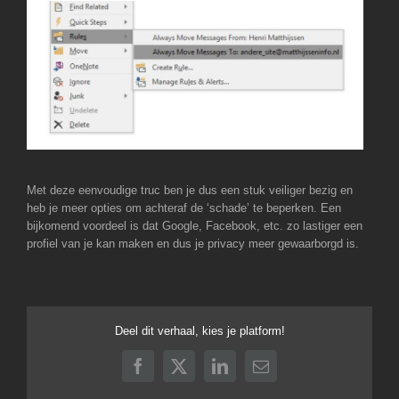
Met deze eenvoudige truc ben je dus een stuk veiliger bezig en
heb je meer opties om achteraf de ‘schade’ te beperken. Een
bijkomend voordeel is dat Google, Facebook, etc. zo lastiger een
profiel van je kan maken en dus je privacy meer gewaarborgd is.
Deel dit verhaal, kies je platform!
Facebook
X
LinkedIn
E-
mail