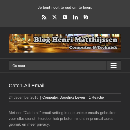
Ga
Je bent nooit te oud om te leren.
naar
inhoud
Rss
X
YouTube
LinkedIn
Skype
Ga naar...
Catch-All Email
24 december 2016
|
Computer
,
Dagelijks Leven
|
1 Reactie
Met een “Catch-all” email setting kun je unieke emails gebruiken
voor elke dienst. Hierdoor heb je beter inzicht in je email-adres
gebruik en meer privacy.