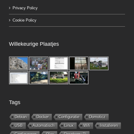
Privacy Policy
Cookie Policy
Willekeurige Plaatjes
Tags
Debian
Docker
Configuratie
Domoticz
USB
Automatisch
Linux
Wifi
Installeren