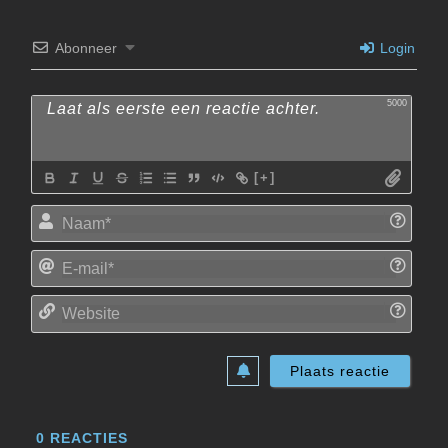
Abonneer
Login
5000
[+]
Naam
E-
mail*
Websi
0
REACTIES