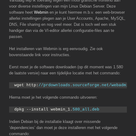
Vandaag liep ik toevallig tegen een mooi grafische frontend aan
voor diverse instellingen van mijn Linux Debian Server. Deze
software heet
Webmin
en je kunt hiermee m.b.v. een web-browser
allerlei instellingen plegen aan je User Accounts, Apache, MySQL,
DNS, File sharing en nog veel meer. Dat is toch wel een stuk
handiger dan via de VI-editor allerlei configuratie-files aan te
passen.
Het installeren van Webmin is erg eenvoudig. Zie ook
bovenstaande link voor instructies.
Eerst moet je de software downloaden (op dit moment was 1.580
de laatste versie) naar een tijdelijke locatie met het commando:
wget http:
//prdownloads.sourceforge.net/webadmin/w
Hierna moet je het volgende commando uitvoeren:
dpkg --install webmin_1.
580_all
.
deb
Indien Debian bij de installatie klaagt over missende
‘dependencies’ dan moet je deze installeren met het volgende
commando: