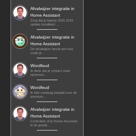
Afvalwijzer integratie in
Home Assistant
Zorg dat je laatste 2026.1016
update installeert.…
Afvalwijzer integratie in
Home Assistant
De afvalwijzer bevat een fout,
zoals je…
Wordfeud
Ik denk dat je contact moet
opnemen…
Wordfeud
Ik heb vandaag betaald voor de
premium…
Afvalwijzer integratie in
Home Assistant
Controleer of je Home-Assistant
in de goede…