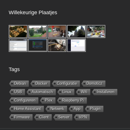
Willekeurige Plaatjes
Tags
Debian
Docker
Configuratie
Domoticz
USB
Automatisch
Linux
Wifi
Installeren
Configureren
Plex
Raspberry Pi
Home Assistant
Netwerk
App
Plugin
Firmware
Client
Server
VPN