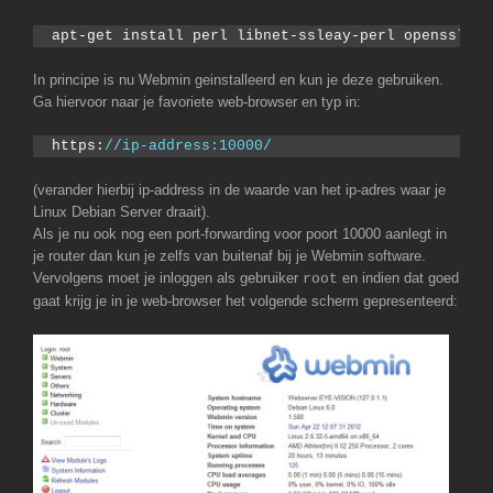
apt-get install perl libnet-ssleay-perl openssl li
In principe is nu Webmin geinstalleerd en kun je deze gebruiken.
Ga hiervoor naar je favoriete web-browser en typ in:
https:
//ip-address:10000/
(verander hierbij ip-address in de waarde van het ip-adres waar je
Linux Debian Server draait).
Als je nu ook nog een port-forwarding voor poort 10000 aanlegt in
je router dan kun je zelfs van buitenaf bij je Webmin software.
Vervolgens moet je inloggen als gebruiker
en indien dat goed
root
gaat krijg je in je web-browser het volgende scherm gepresenteerd: