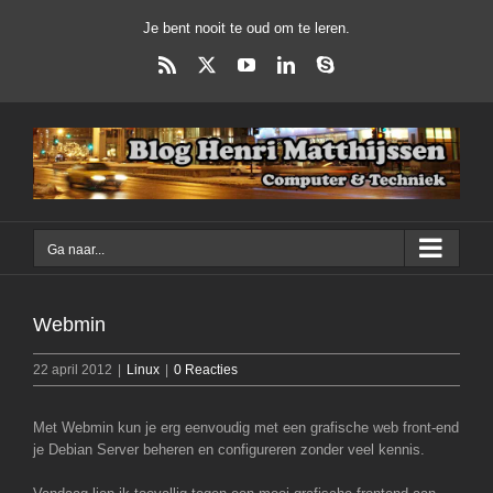
Ga
Je bent nooit te oud om te leren.
naar
inhoud
Rss
X
YouTube
LinkedIn
Skype
Ga naar...
Webmin
22 april 2012
|
Linux
|
0 Reacties
Met Webmin kun je erg eenvoudig met een grafische web front-end
je Debian Server beheren en configureren zonder veel kennis.