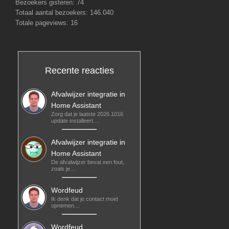
Bezoekers gisteren:
74
Totaal aantal bezoekers:
146.040
Totale pageviews:
16
Recente reacties
Afvalwijzer integratie in
Home Assistant
Zorg dat je laatste 2026.1016
update installeert.…
Afvalwijzer integratie in
Home Assistant
De afvalwijzer bevat een fout,
zoals je…
Wordfeud
Ik denk dat je contact moet
opnemen…
Wordfeud