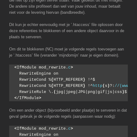
die niet op zijn eigen server staan. Vaak gebeurt dit met images.
De andere site profiteert dan wel van jouw inhoud, maar betaalt
niet voor de levering hiervan (bandbreedte).
Dit kun je echter eenvoudig met je ‘.htaccess’ file oplossen door
deze referenties te blokkeren of een andere object daarvoor in de
plaats te serveren.
Om dit te blokkeren (NC) moet je volgende regels toevoegen aan
je ‘.htaccess’ file (verander ‘mijndomijn’ naar je eigen domein).
<
IfModule mod_rewrite.
c
>
  RewriteEngine on
  RewriteCond %
{
HTTP_REFERER
}
 !^$
  RewriteCond %
{
HTTP_REFERER
}
 !^
http
(
s
)
?:
//(www\.)
  RewriteRule \.
(
jpg|jpeg|JPG|png|gif|js|css
)
$ - 
[
<
/IfModule
>
Om een ander object (bijvoorbeeld ander plaatje) te serveren in dat
geval gebruik je de volgende regels (aanpassen waar nodig):
<
IfModule mod_rewrite.
c
>
  RewriteEngine on