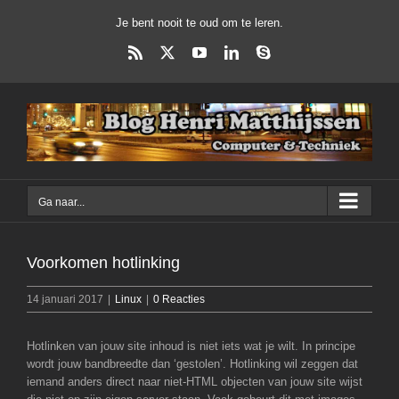
Ga
Je bent nooit te oud om te leren.
naar
inhoud
Rss
X
YouTube
LinkedIn
Skype
Ga naar...
Voorkomen hotlinking
14 januari 2017
|
Linux
|
0 Reacties
Hotlinken van jouw site inhoud is niet iets wat je wilt. In principe
wordt jouw bandbreedte dan ‘gestolen’. Hotlinking wil zeggen dat
iemand anders direct naar niet-HTML objecten van jouw site wijst