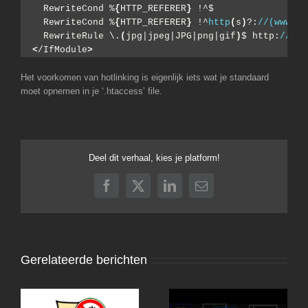
  RewriteCond %
{
HTTP_REFERER
}
 !^$
  RewriteCond %
{
HTTP_REFERER
}
 !^
http
(
s
)
?:
//(www\.)
  RewriteRule \.
(
jpg|jpeg|JPG|png|gif
)
$ http:
//www
<
/IfModule
>
Het voorkomen van hotlinking is eigenlijk iets wat je standaard
moet opnemen in je ‘.htaccess’ file.
Deel dit verhaal, kies je platform!
Facebook
X
LinkedIn
E-
mail
Gerelateerde berichten