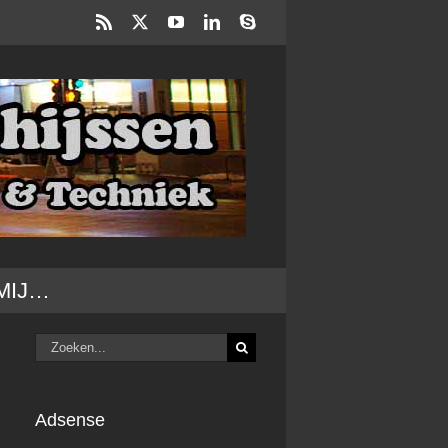
Rss
X
YouTube
LinkedIn
Skype
MIJ…
Zoeken
naar:
Adsense