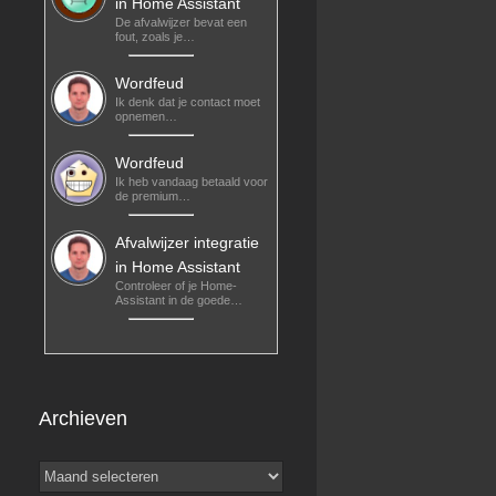
in Home Assistant
De afvalwijzer bevat een
fout, zoals je…
Wordfeud
Ik denk dat je contact moet
opnemen…
Wordfeud
Ik heb vandaag betaald voor
de premium…
Afvalwijzer integratie
in Home Assistant
Controleer of je Home-
Assistant in de goede…
Archieven
Archieven