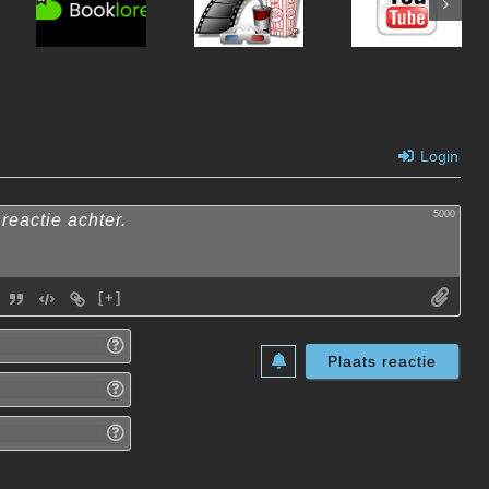
Dockhand
BookLore
Boxarr
Login
5000
[+]
Naam*
E-
mail*
Website