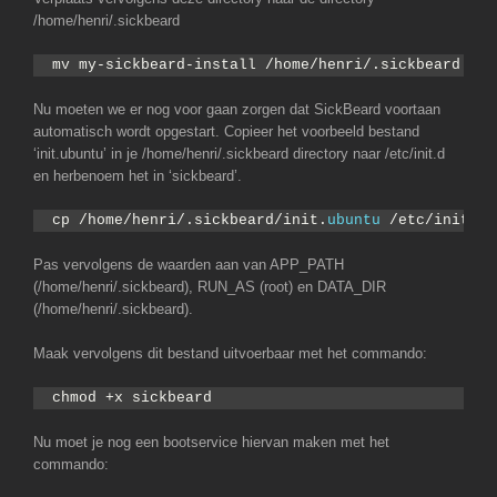
/home/henri/.sickbeard
mv my-sickbeard-install /home/henri/.sickbeard
Nu moeten we er nog voor gaan zorgen dat SickBeard voortaan
automatisch wordt opgestart. Copieer het voorbeeld bestand
‘init.ubuntu’ in je /home/henri/.sickbeard directory naar /etc/init.d
en herbenoem het in ‘sickbeard’.
cp /home/henri/.sickbeard/init.
ubuntu
 /etc/init.
d
/
Pas vervolgens de waarden aan van APP_PATH
(/home/henri/.sickbeard), RUN_AS (root) en DATA_DIR
(/home/henri/.sickbeard).
Maak vervolgens dit bestand uitvoerbaar met het commando:
chmod +x sickbeard
Nu moet je nog een bootservice hiervan maken met het
commando: