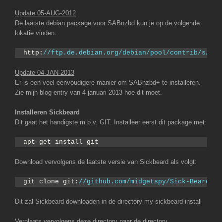
Update 05-AUG-2012
De laatste debian package voor SABnzbd kun je op de volgende
lokatie vinden:
http:
//ftp.de.debian.org/debian/pool/contrib/s/sab
Update 04-JAN-2013
Er is een veel eenvoudigere manier om SABnzbd+ te installeren.
Zie mijn blog-entry van 4 januari 2013 hoe dit moet.
Installeren Sickbeard
Dit gaat het handigste m.b.v. GIT. Installeer eerst dit package met:
apt-get install git
Download vervolgens de laatste versie van Sickbeard als volgt:
git clone git:
//github.com/midgetspy/Sick-Beard.gi
Dit zal Sickbeard downloaden in de directory my-sickbeard-install
Verplaats vervolgens deze directory naar de directory