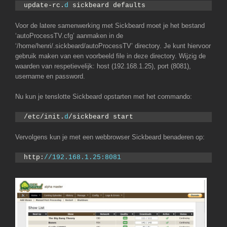
update-rc.
d
 sickbeard defaults
Voor de latere samenwerking met Sickbeard moet je het bestand
‘autoProcessTV.cfg’ aanmaken in de
‘/home/henri/.sickbeard/autoProcessTV’ directory. Je kunt hiervoor
gebruik maken van een voorbeeld file in deze directory. Wijzig de
waarden van respetievelijk: host (192.168.1.25), port (8081),
username en password.
Nu kun je tenslotte Sickbeard opstarten met het commando:
/etc/init.
d
/sickbeard start
Vervolgens kun je met een webbrowser Sickbeard benaderen op:
http:
//192.168.1.25:8081