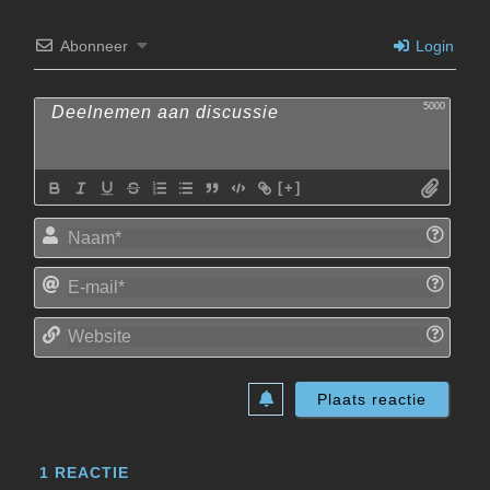
Abonneer
Login
5000
[+]
Naam
E-
mail*
Websi
1
REACTIE