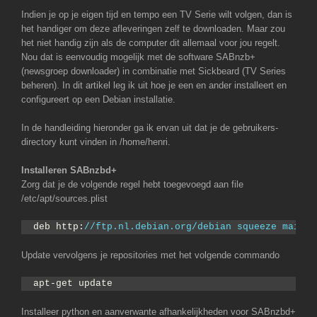
Indien je op je eigen tijd en tempo een TV Serie wilt volgen, dan is
het handiger om deze afleveringen zelf te downloaden. Maar zou
het niet handig zijn als de computer dit allemaal voor jou regelt.
Nou dat is eenvoudig mogelijk met de software SABnzb+
(newsgroep downloader) in combinatie met Sickbeard (TV Series
beheren). In dit artikel leg ik uit hoe je een en ander installeert en
configureert op een Debian installatie.
In de handleiding hieronder ga ik ervan uit dat je de gebruikers-
directory kunt vinden in /home/henri.
Installeren SABnzbd+
Zorg dat je de volgende regel hebt toegevoegd aan file
/etc/apt/sources.plist
deb http:
//ftp.nl.debian.org/debian squeeze main c
Update vervolgens je repositories met het volgende commando
apt-get update
Installeer python en aanverwante afhankelijkheden voor SABnzbd+