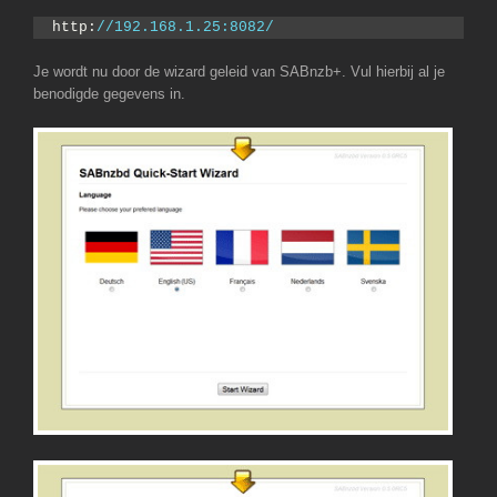
http:
//192.168.1.25:8082/
Je wordt nu door de wizard geleid van SABnzb+. Vul hierbij al je
benodigde gegevens in.