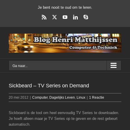
Ga
Je bent nooit te oud om te leren.
naar
inhoud
Rss
X
YouTube
LinkedIn
Skype
Ga naar...
Sickbeard – TV Series on Demand
20 mei 2012
|
Computer
,
Dagelijks Leven
,
Linux
|
1 Reactie
Sickboard is de tool om heel eenvoudig TV Series te downloaden.
Je hoeft alleen maar je TV Series op te geven en de rest gebeurt
automatisch.