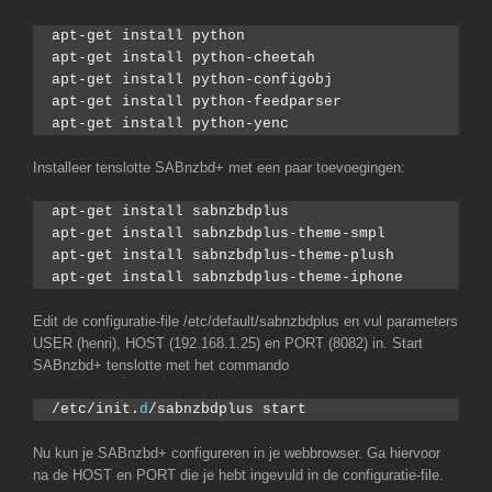
apt-get install python
apt-get install python-cheetah
apt-get install python-configobj
apt-get install python-feedparser
apt-get install python-yenc
Installeer tenslotte SABnzbd+ met een paar toevoegingen:
apt-get install sabnzbdplus
apt-get install sabnzbdplus-theme-smpl
apt-get install sabnzbdplus-theme-plush
apt-get install sabnzbdplus-theme-iphone
Edit de configuratie-file /etc/default/sabnzbdplus en vul parameters
USER (henri), HOST (192.168.1.25) en PORT (8082) in. Start
SABnzbd+ tenslotte met het commando
/etc/init.
d
/sabnzbdplus start
Nu kun je SABnzbd+ configureren in je webbrowser. Ga hiervoor
na de HOST en PORT die je hebt ingevuld in de configuratie-file.