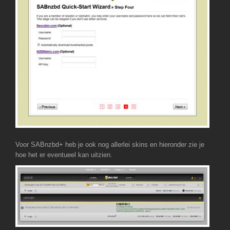
Voor SABnzbd+ heb je ook nog allerlei skins en hieronder zie je
hoe het er eventueel kan uitzien.