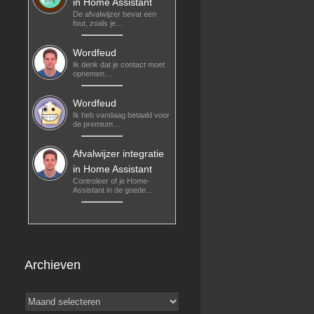
in Home Assistant
De afvalwijzer bevat een
fout, zoals je…
Wordfeud
Ik denk dat je contact moet
opnemen…
Wordfeud
Ik heb vandaag betaald voor
de premium…
Afvalwijzer integratie
in Home Assistant
Controleer of je Home-
Assistant in de goede…
Archieven
Archieven