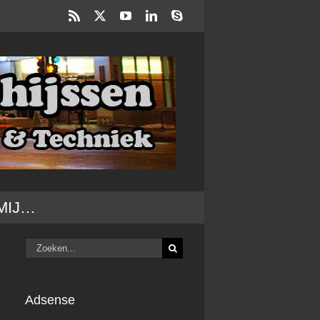
Rss
X
YouTube
LinkedIn
Skype
MIJ…
Zoeken
naar:
Adsense