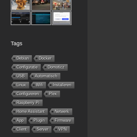
Tags
Debian
Docker
Configuratie
Domoticz
USB
Automatisch
Linux
Wifi
Installeren
Configureren
Plex
Raspberry Pi
Home Assistant
Netwerk
App
Plugin
Firmware
Client
Server
VPN