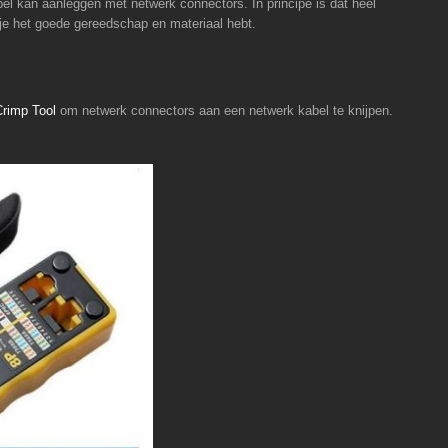
bel kan aanleggen met netwerk connectors. In principe is dat heel
s je het goede gereedschap en materiaal hebt.
rimp Tool
om netwerk connectors aan een netwerk kabel te knijpen.