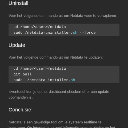
Uninstall
Voer het volgende commando uit om Netdata weer te verwijderen:
cd /home/
<
user
>
/netdata
sudo /netdata-uninstaller.
sh
 --force
Update
Voer het volgende commando uit om Netdata te updaten:
cd /home/
<
user
>
/netdata
git pull
sudo ./netdata-installer.
sh
Eventueel kun je op het dashboard checken of er een update
voorhanden is.
Conclusie
Netdata is een geweldige tool om je systeem realtime te
monitoren. Op internet is er veel informatie over te vinden en het