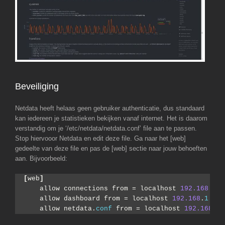
Beveiliging
Netdata heeft helaas geen gebruiker authenticatie, dus standaard
kan iedereen je statistieken bekijken vanaf internet. Het is daarom
verstandig om je ‘/etc/netdata/netdata.conf’ file aan te passen.
Stop hiervooor Netdata en edit deze file. Ga naar het [web]
gedeelte van deze file en pas de [web] sectie naar jouw behoeften
aan. Bijvoorbeeld:
[
web
]
    allow connections from = localhost 
192.168
.
1
.*
    allow dashboard from = localhost 
192.168
.
1
.*
    allow netdata.
conf
 from = localhost 
192.168
.
1
.