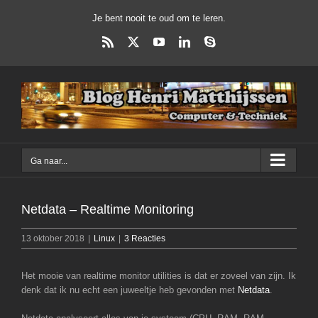
Ga
Je bent nooit te oud om te leren.
naar
inhoud
Rss
X
YouTube
LinkedIn
Skype
Ga naar...
Netdata – Realtime Monitoring
13 oktober 2018
|
Linux
|
3 Reacties
Het mooie van realtime monitor utilities is dat er zoveel van zijn. Ik
denk dat ik nu echt een juweeltje heb gevonden met
Netdata
.