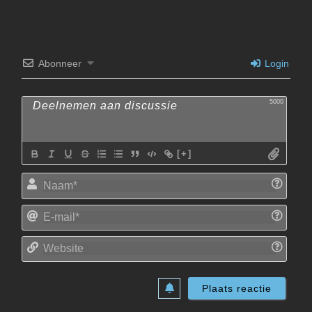
Abonneer
Login
5000
[+]
Naam
E-
mail*
Websi