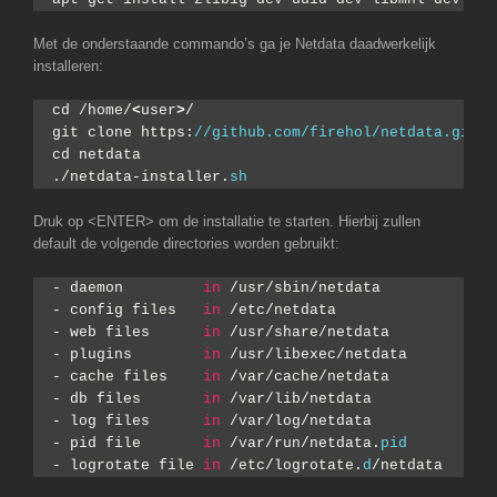
Met de onderstaande commando’s ga je Netdata daadwerkelijk
installeren:
cd /home/
<
user
>
/
git clone https:
//github.com/firehol/netdata.git -
cd netdata
./netdata-installer.
sh
Druk op <ENTER> om de installatie te starten. Hierbij zullen
default de volgende directories worden gebruikt:
- daemon         
in
 /usr/sbin/netdata
- config files   
in
 /etc/netdata
- web files      
in
 /usr/share/netdata
- plugins        
in
 /usr/libexec/netdata
- cache files    
in
 /var/cache/netdata
- db files       
in
 /var/lib/netdata
- log files      
in
 /var/log/netdata
- pid file       
in
 /var/run/netdata.
pid
- logrotate file 
in
 /etc/logrotate.
d
/netdata