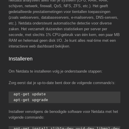
Netdata analyseert alles van je systeem (CPU, RAM, RAM,
schijven, netwerk, firewall, QoS, NFS, ZFS, etc.). Het geeft
gedetailleerde prestatiemetingen voor tientallen toepassingen
(zoals webservers, databaseservers, e-mailservers, DNS-servers,
etc.). Netdata ondersteunt automatische detectie voor diverse
zaken. Het verzamelt duizenden statistieken per server per
seconde, met slechts 1% CPU-gebruik van één kern, een paar MB
RAM en helemaal geen disk I/O. Je kunt alles real-time met een
interactieve web dashboard bekijken.
Installeren
Om Netdata te installeren volg je onderstaande stappen:
Zorg eerst dat je up-to-date bent door de volgende commando’s:
apt-get update
apt-get upgrade
Installeer vervolgens de benodigde software voor Netdata met het
volgende commando:
apt-get install zlib1g-dev uuid-dev libmnl-dev gcc