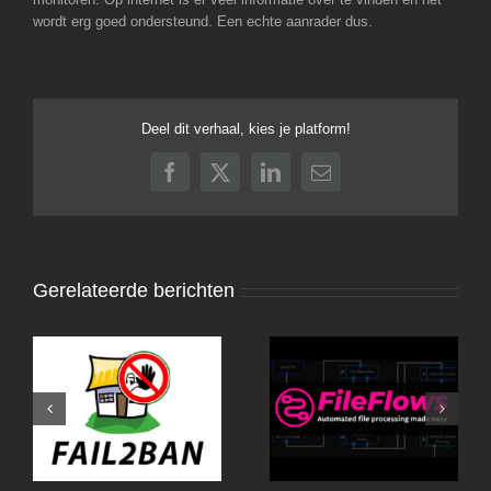
wordt erg goed ondersteund. Een echte aanrader dus.
Deel dit verhaal, kies je platform!
Facebook
X
LinkedIn
E-
mail
Gerelateerde berichten
Fail2Ban-UI