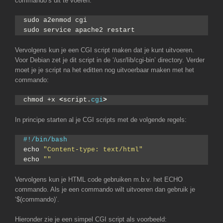
commando’s uit te voeren:
sudo a2enmod cgi
sudo service apache2 restart
Vervolgens kun je een CGI script maken dat je kunt uitvoeren.
Voor Debian zet je dit script in de ‘/usr/lib/cgi-bin’ directory. Verder
moet je je script na het editten nog uitvoerbaar maken met het
commando:
chmod +x 
<
script.
cgi
>
In principe starten al je CGI scripts met de volgende regels:
#!/bin/bash
echo 
"Content-type: text/html"
echo 
""
Vervolgens kun je HTML code gebruiken m.b.v. het ECHO
commando. Als je een commando wilt uitvoeren dan gebruik je
‘$(commando)’.
Hieronder zie je een simpel CGI script als voorbeeld: