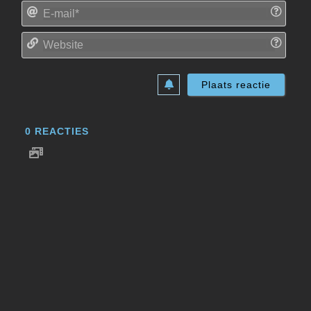
E-
mail*
Websi
0
REACTIES