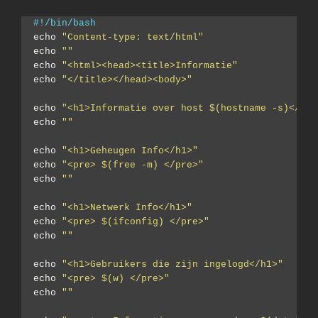
#!/bin/bash
echo 
"Content-type: text/html"
echo 
""
echo 
"<html><head><title>Informatie"
echo 
"</title></head><body>"
echo 
"<h1>Informatie over host $(hostname -s)</h1>
echo 
""
echo 
"<h1>Geheugen Info</h1>"
echo 
"<pre> $(free -m) </pre>"
echo 
""
echo 
"<h1>Netwerk Info</h1>"
echo 
"<pre> $(ifconfig) </pre>"
echo 
""
echo 
"<h1>Gebruikers die zijn ingelogd</h1>"
echo 
"<pre> $(w) </pre>"
echo 
""