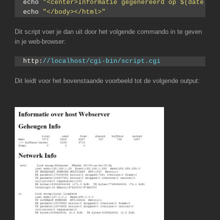
echo 
"<center>Informatie gegenereerd op $(date)</c
echo 
"</body></html>"
Dit script voer je dan uit door het volgende commando in te geven
in je web-browser:
http:
//localhost/cgi-bin/script.cgi
Dit leidt voor het bovenstaande voorbeeld tot de volgende output: