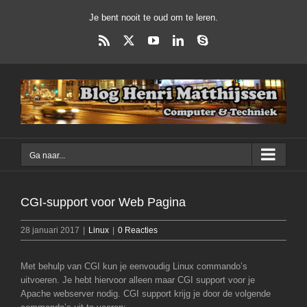
Ga
Je bent nooit te oud om te leren.
naar
inhoud
Rss
X
YouTube
LinkedIn
Skype
Ga naar...
CGI-support voor Web Pagina
28 januari 2017
|
Linux
|
0 Reacties
Met behulp van CGI kun je eenvoudig Linux commando’s
uitvoeren. Je hebt hiervoor alleen maar CGI support voor je
Apache webserver nodig. CGI support krijg je door de volgende