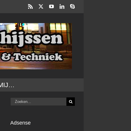
Rss
X
YouTube
LinkedIn
Skype
MIJ…
Zoeken
naar:
Adsense