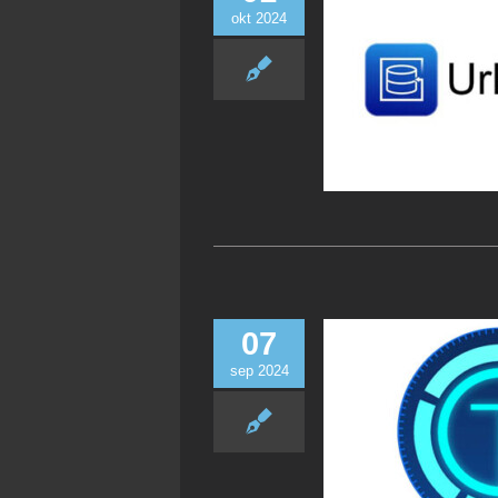
okt 2024
07
sep 2024