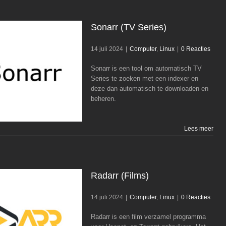
Sonarr (TV Series)
14 juli 2024
|
Computer
,
Linux
|
0 Reacties
Sonarr is een tool om automatisch TV
Sonarr (TV Series)
Series te zoeken met een indexer en
deze dan automatisch te downloaden en
Computer
Linux
beheren.
Lees meer
Radarr (Films)
14 juli 2024
|
Computer
,
Linux
|
0 Reacties
Radarr is een film verzamel programma
Radarr (Films)