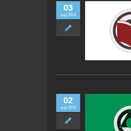
03
aug 2024
02
aug 2024