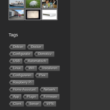
Tags
Debian
Docker
Configuratie
Domoticz
USB
Automatisch
Linux
Wifi
Installeren
Configureren
Plex
Raspberry Pi
Home Assistant
Netwerk
App
Plugin
Firmware
Client
Server
VPN