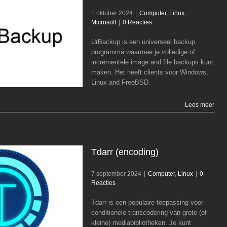
1 oktober 2024
|
Computer
,
Linux
,
Microsoft
|
0 Reacties
UrBackup is een universeel backup
UrBackup
programma waarmee je volledige of
Computer
Linux
Microsoft
incrementele image and file backups kunt
maken. Het heeft clients voor Windows,
Linux and FreeBSD.
Lees meer
Tdarr (encoding)
7 september 2024
|
Computer
,
Linux
|
0
Reacties
Tdarr is een populaire toepassing voor
Tdarr (encoding)
conditionele transcodering van grote (of
Computer
Linux
kleine) mediabibliotheken. Je kunt