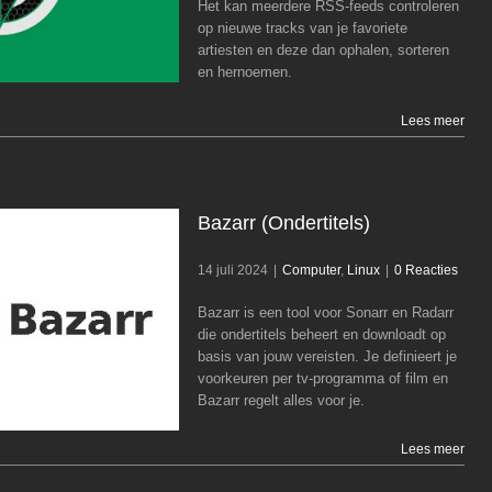
Het kan meerdere RSS-feeds controleren
Computer
Linux
op nieuwe tracks van je favoriete
artiesten en deze dan ophalen, sorteren
en hernoemen.
Lees meer
Bazarr (Ondertitels)
14 juli 2024
|
Computer
,
Linux
|
0 Reacties
Bazarr is een tool voor Sonarr en Radarr
Bazarr (Ondertitels)
die ondertitels beheert en downloadt op
basis van jouw vereisten. Je definieert je
Computer
Linux
voorkeuren per tv-programma of film en
Bazarr regelt alles voor je.
Lees meer