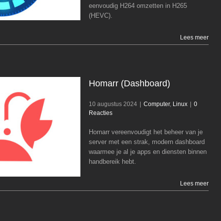
eenvoudig H264 omzetten in H265
(HEVC).
Lees meer
Homarr (Dashboard)
10 augustus 2024
|
Computer
,
Linux
|
0
Reacties
Hornarr vereenvoudigt het beheer van je
Homarr (Dashboard)
server met een strak, modern dashboard
Computer
Linux
waarmee je al je apps en diensten binnen
handbereik hebt.
Lees meer