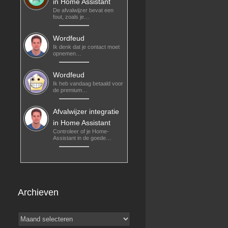
in Home Assistant
De afvalwijzer bevat een
fout, zoals je…
Wordfeud
Ik denk dat je contact moet
opnemen…
Wordfeud
Ik heb vandaag betaald voor
de premium…
Afvalwijzer integratie
in Home Assistant
Controleer of je Home-
Assistant in de goede…
Archieven
Archieven